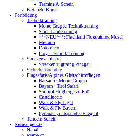
Termine A-Schein
B-Schein Kurse
Fortbildung
Techniktraining
Monte Grappa Techniktraining
Start- Landetraining
***NEU***: Flachland Flugtraining Mosel
Meduno
Dolomiten
Flug - Technik Training
Streckenseminare
Streckenflugtraing Pinzgau
Sicherheitstraining
Flugsafaris/Alpines Gleitschirmfliegen
Bassano · Monte Grappa
Bayern · Tirol Safari
Südtirol Flugberge zu Fuß
Castelluccio
Walk & Fly Light
Walk & Fly Bayern
Pyrenäen, entspanntes Fliegen!
Tandem Schein
Reiseangebote
Nepal
Marokko