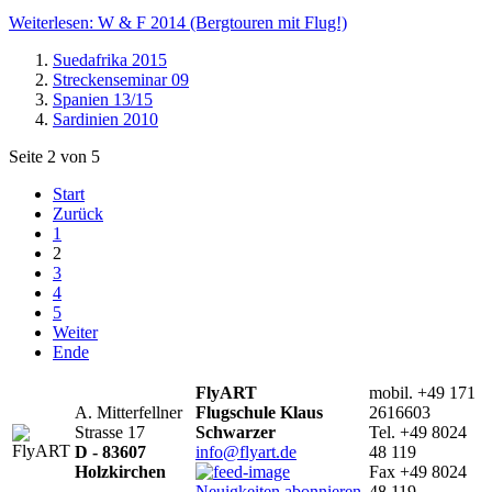
Weiterlesen: W & F 2014 (Bergtouren mit Flug!)
Suedafrika 2015
Streckenseminar 09
Spanien 13/15
Sardinien 2010
Seite 2 von 5
Start
Zurück
1
2
3
4
5
Weiter
Ende
FlyART
mobil. +49 171
A. Mitterfellner
Flugschule Klaus
2616603
Strasse 17
Schwarzer
Tel. +49 8024
D - 83607
info@flyart.de
48 119
Holzkirchen
Fax +49 8024
Neuigkeiten abonnieren
48 119