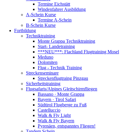
Termine Eichstätt
Windenfahrer Ausbildung
A-Schein Kurse
Termine A-Schein
B-Schein Kurse
Fortbildung
Techniktraining
Monte Grappa Techniktraining
Start- Landetraining
***NEU***: Flachland Flugtraining Mosel
Meduno
Dolomiten
Flug - Technik Training
Streckenseminare
Streckenflugtraing Pinzgau
Sicherheitstraining
Flugsafaris/Alpines Gleitschirmfliegen
Bassano · Monte Grappa
Bayern · Tirol Safari
Südtirol Flugberge zu Fuß
Castelluccio
Walk & Fly Light
Walk & Fly Bayern
Pyrenäen, entspanntes Fliegen!
Tandem Schein