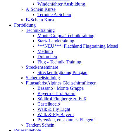
Windenfahrer Ausbildung
A-Schein Kurse
Termine A-Schein
B-Schein Kurse
Fortbildung
Techniktraining
Monte Grappa Techniktraining
Start- Landetraining
***NEU***: Flachland Flugtraining Mosel
Meduno
Dolomiten
Flug - Technik Training
Streckenseminare
Streckenflugtraing Pinzgau
Sicherheitstraining
Flugsafaris/Alpines Gleitschirmfliegen
Bassano · Monte Grappa
Bayern · Tirol Safari
Südtirol Flugberge zu Fuß
Castelluccio
Walk & Fly Light
Walk & Fly Bayern
Pyrenäen, entspanntes Fliegen!
Tandem Schein
Reiseangebote