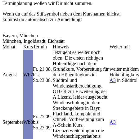
Terminplanung wollen wir Dir nicht zumuten.
Wenn du auf das
Stiftsymbol
neben dem Kursnamen klickst,
kommst du automatisch zur
Anmeldung
!
Bayern, München
München, Ingoldstadt, Eichstätt
Monat
Kurs
Termin
Hinweis
Weiter mit
Jetzt geht es weiter noch
oben: Die ersten richtigen
Höhenflüge nach dem
Fr.
21.08.
Grundkurs. Vorbereitung für
weiter mit dem
August
Wb7
bis
den Höhenflugkurs in
Höhenflugkurs
So.
23.08.
Südtirol und
A3
in Südtirol
Windenstartberechtigung.
ODER zur Erweiterung der
A Lizenz.
leider ausgebucht
Windenschulung in
dem
Streckengebiete in Bayr.
Flachland, kompakt und
Fr.
25.09.
schnell.
Vorbereitung zum
September
Wb8
bis
A3
A-Schein Kurs
.,
So.
27.09.
Lizenzerweiterung um die
Windenschlepperlaubnis