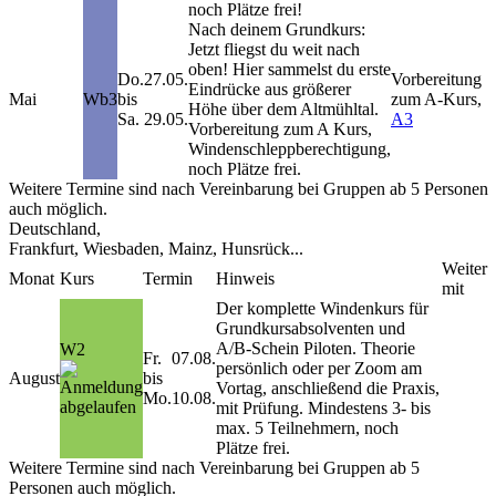
noch Plätze frei
!
Nach deinem Grundkurs:
Jetzt fliegst du weit nach
oben! Hier sammelst du erste
Do.
27.05.
Vorbereitung
Eindrücke aus größerer
Mai
Wb3
bis
zum A-Kurs,
Höhe über dem Altmühltal.
Sa.
29.05.
A3
Vorbereitung zum A Kurs,
Windenschleppberechtigung,
noch Plätze frei.
Weitere Termine sind nach Vereinbarung bei
Gruppen ab 5 Personen
auch möglich.
Deutschland,
Frankfurt, Wiesbaden, Mainz, Hunsrück...
Weiter
Monat
Kurs
Termin
Hinweis
mit
Der komplette Windenkurs für
Grundkursabsolventen und
A/B-Schein Piloten. Theorie
W2
Fr.
07.08.
persönlich oder per Zoom am
August
bis
Vortag, anschließend die Praxis,
Mo.
10.08.
mit Prüfung. Mindestens 3- bis
max. 5 Teilnehmern,
noch
Plätze frei.
Weitere Termine sind nach Vereinbarung bei
Gruppen ab 5
Personen
auch möglich.